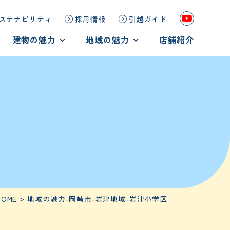
ステナビリティ
採用情報
引越ガイド
建物の魅力
地域の魅力
店舗紹介
鉄筋コンクリート造
地域の魅力
重量鉄骨造
岡崎市の魅力を見る
木造
豊田市の魅力を見る
HOME
地域の魅力-岡崎市-岩津地域-岩津小学区