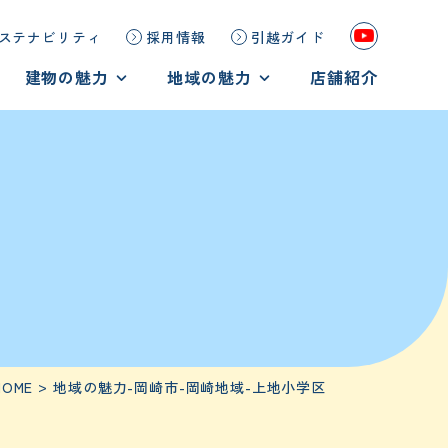
ステナビリティ
採用情報
引越ガイド
建物の魅力
地域の魅力
店舗紹介
鉄筋コンクリート造
地域の魅力
重量鉄骨造
岡崎市の魅力を見る
木造
豊田市の魅力を見る
HOME
地域の魅力-岡崎市-岡崎地域-上地小学区