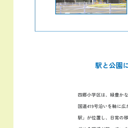
駅と公園
四郷小学区は、緑豊か
国道419号沿いを軸に
駅」が位置し、日常の