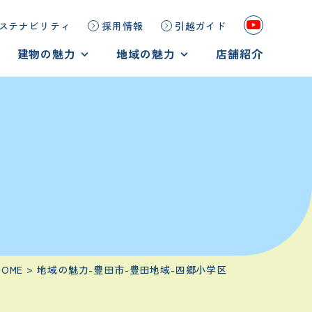
ステナビリティ
採用情報
引越ガイド
建物の魅力
地域の魅力
店舗紹介
鉄筋コンクリート造
地域の魅力
重量鉄骨造
岡崎市の魅力を見る
木造
豊田市の魅力を見る
HOME
地域の魅力-豊田市-豊田地域-四郷小学区