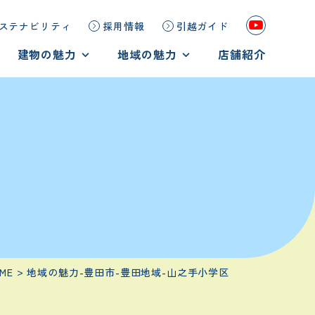
ステナビリティ
採用情報
引越ガイド
建物の魅力
地域の魅力
店舗紹介
鉄筋コンクリート造
地域の魅力
重量鉄骨造
岡崎市の魅力を見る
木造
豊田市の魅力を見る
ME
地域の魅力-豊田市-豊田地域-山之手小学区